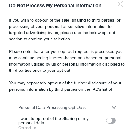
storia sociale e critica d'arte per farci comprendere
Do Not Process My Personal Information
l'anima dei grandi scatti
di
Sara Magnoli
If you wish to opt-out of the sale, sharing to third parties, or
processing of your personal or sensitive information for
targeted advertising by us, please use the below opt-out
section to confirm your selection.
Please note that after your opt-out request is processed you
may continue seeing interest-based ads based on personal
information utilized by us or personal information disclosed to
third parties prior to your opt-out.
You may separately opt-out of the further disclosure of your
personal information by third parties on the IAB’s list of
downstream participants.
Personal Data Processing Opt Outs
This information may also be disclosed by us to third parties
on the IAB’s List of Downstream Participants that may further
I want to opt-out of the Sharing of my
disclose it to other third parties.
personal data.
Opted In
MUSICA
Please note that this website/app uses one or more Google