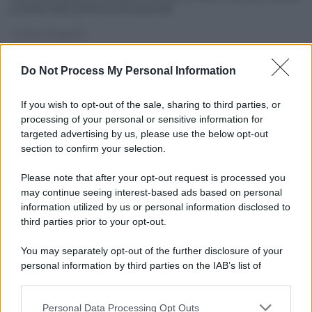
e interviste anticonvenzionali
di
Sara Magnoli
Do Not Process My Personal Information
If you wish to opt-out of the sale, sharing to third parties, or
processing of your personal or sensitive information for
targeted advertising by us, please use the below opt-out
section to confirm your selection.
Please note that after your opt-out request is processed you
may continue seeing interest-based ads based on personal
information utilized by us or personal information disclosed to
third parties prior to your opt-out.
You may separately opt-out of the further disclosure of your
personal information by third parties on the IAB’s list of
downstream participants.
IL PODCAST
Personal Data Processing Opt Outs
This information may also be disclosed by us to third parties